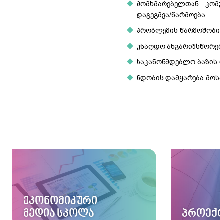
მომხმარებელთან კომ
დაგეგმვა/წარმოება.
პრობლემის წარმოშობის 
უნაღდო ანგარიშსწორებ
საკანონმდებლო ბაზის 
ნდობის დამყარება მოს
ᲔᲙᲝᲜᲝᲛᲘᲙᲣᲠᲘ
ᲛᲔᲓᲘᲐ ᲡᲙᲝᲚᲐ
ᲞᲠᲝᲔᲥ